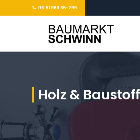
06151 969 85-299
Holz & Baustof